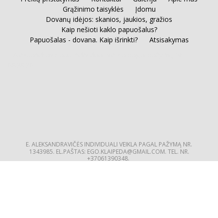
Grąžinimo taisyklės
Įdomu
Dovanų idėjos: skanios, jaukios, gražios
Kaip nešioti kaklo papuošalus?
Papuošalas - dovana. Kaip išrinkti?
Atsisakymas
E.Aleksandravičiaus individuali veikla pagal pažymą Nr.
682826
E. ALEKSANDRAVIČĖS INDIVIDUALI VEIKLA PAGAL PAŽYMĄ NR.
1343985.
EL.PAŠTAS: EGO.KLAIPEDA@GMAIL.COM. TEL. NR.
+37061390348.
powered by shopiteka