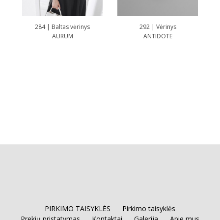
284 | Baltas vėrinys
292 | Vėrinys
AURUM
ANTIDOTE
PIRKIMO TAISYKLĖS
Pirkimo taisyklės
Prekių pristatymas
Kontaktai
Galerija
Apie mus