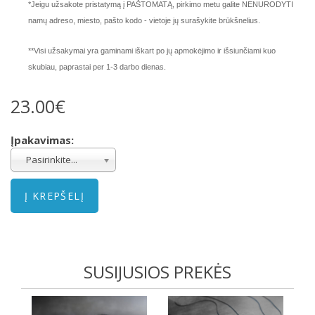
*Jeigu užsakote pristatymą į PAŠTOMATĄ, pirkimo metu galite NENURODYTI
namų adreso, miesto, pašto kodo - vietoje jų surašykite brūkšnelius.
**Visi užsakymai yra gaminami iškart po jų apmokėjimo ir išsiunčiami kuo
skubiau, paprastai per 1-3 darbo dienas.
23.00€
Įpakavimas:
Pasirinkite...
SUSIJUSIOS PREKĖS