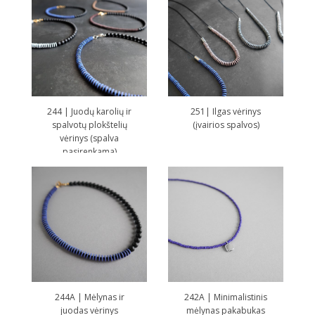
244 | Juodų karolių ir
251| Ilgas vėrinys
spalvotų plokštelių
(įvairios spalvos)
vėrinys (spalva
pasirenkama)
244A | Mėlynas ir
242A | Minimalistinis
juodas vėrinys
mėlynas pakabukas