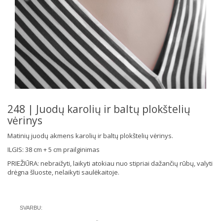
248 | Juodų karolių ir baltų plokštelių
vėrinys
Matinių juodų akmens karolių ir baltų plokštelių vėrinys.
ILGIS: 38 cm + 5 cm prailginimas
PRIEŽIŪRA: nebraižyti, laikyti atokiau nuo stipriai dažančių rūbų, valyti
drėgna šluoste, nelaikyti saulėkaitoje.
SVARBU: