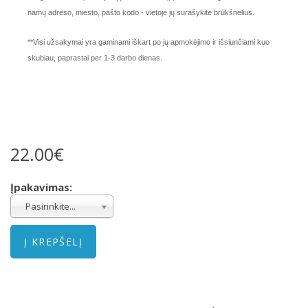
namų adreso, miesto, pašto kodo - vietoje jų surašykite brūkšnelius.
**Visi užsakymai yra gaminami iškart po jų apmokėjimo ir išsiunčiami kuo
skubiau, paprastai per 1-3 darbo dienas.
22.00€
Įpakavimas:
Pasirinkite...