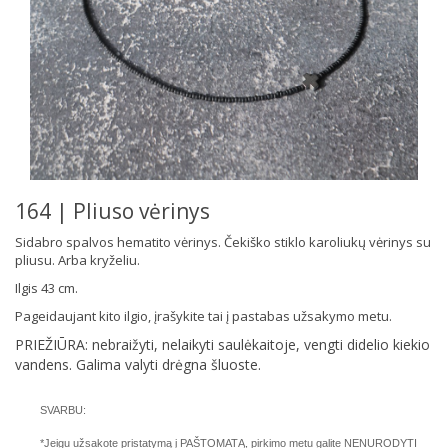
164 | Pliuso vėrinys
Sidabro spalvos hematito vėrinys. Čekiško stiklo karoliukų vėrinys su
pliusu. Arba kryželiu.
Ilgis 43 cm.
Pageidaujant kito ilgio, įrašykite tai į pastabas užsakymo metu.
PRIEŽIŪRA: nebraižyti, nelaikyti saulėkaitoje, vengti didelio kiekio
vandens. Galima valyti drėgna šluoste.
SVARBU:
*Jeigu užsakote pristatymą į PAŠTOMATĄ, pirkimo metu galite NENURODYTI