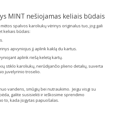
nys MINT nešiojamas keliais būdais
 mėtos spalvos karoliukų vėrinys originalus tuo, jog gali
t keliais būdais:
s.
rinys apvyniojus jį aplink kaklą du kartus.
yniojant aplink riešą keletą kartų.
ių stiklo karoliukų, nerūdijančio plieno detalių, suverta
o juvelyrinio troselio.
 nuo vandens, smūgių bei nutraukimo. Jeigu visgi su
ėda, galite susisiekti ir ieškosime sprendimo
o to, kada įsigytas papuošalas.