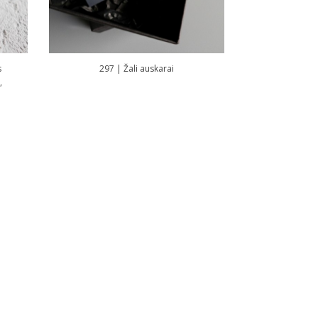
s
297 | Žali auskarai
,