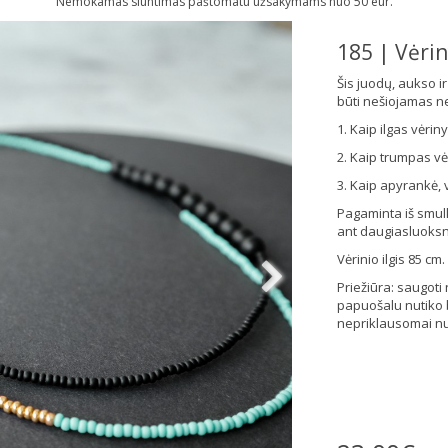
Nemokamas siuntimas paštomatu užsakymams nuo 50 eur.
185 | Vėri
Šis juodų, aukso ir
būti nešiojamas ne
1. Kaip ilgas vėriny
2. Kaip trumpas vė
3. Kaip apyrankė, v
Pagaminta iš smulk
ant daugiasluoksni
Vėrinio ilgis 85 cm.
Priežiūra: saugoti
papuošalu nutiko b
nepriklausomai nu