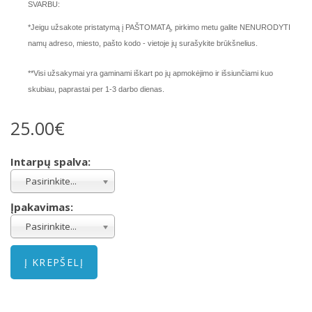
SVARBU:
*Jeigu užsakote pristatymą į PAŠTOMATĄ, pirkimo metu galite NENURODYTI
namų adreso, miesto, pašto kodo - vietoje jų surašykite brūkšnelius.
**Visi užsakymai yra gaminami iškart po jų apmokėjimo ir išsiunčiami kuo
skubiau, paprastai per 1-3 darbo dienas.
25.00€
Intarpų spalva:
Pasirinkite...
Įpakavimas:
Pasirinkite...