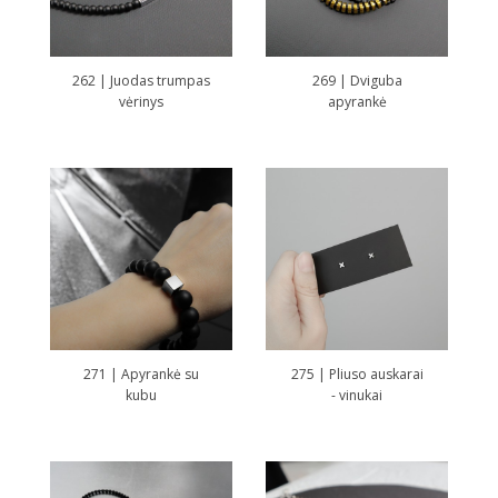
262 | Juodas trumpas
269 | Dviguba
vėrinys
apyrankė
271 | Apyrankė su
275 | Pliuso auskarai
kubu
- vinukai