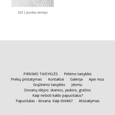
323 | Juodas vėrinys
PIRKIMO TAISYKLĖS
Pirkimo taisyklės
Prekių pristatymas
Kontaktai
Galerija
Apie mus
Grąžinimo taisyklės
Įdomu
Dovanų idėjos: skanios, jaukios, gražios
Kaip nešioti kaklo papuošalus?
Papuošalas - dovana. Kaip išrinkti?
Atsisakymas
E.Aleksandravičiaus individuali veikla pagal pažymą Nr.
682826